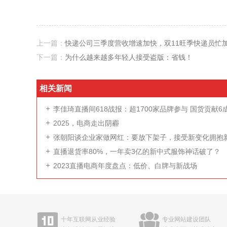
上一篇：
快递公司三季度营收增速加快，双11旺季快递员忙
下一篇：
为什么越来越多年轻人接受盗版：省钱！
相关新闻
李佳琦直播间618战报：超1700家品牌参与 国货贡献6
销量
2025，电商走出阴霾
张朝阳谈企业家做网红：要放下架子，接受新变化拥抱
变化
直播退货率80%，一年卖3亿的新中式服饰神话破了？
2023直播电商年度盘点：低价、白牌与新战场
十年互联网从业经验
专业网站建设团队