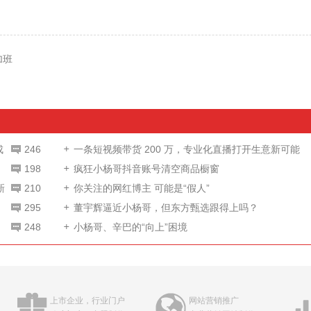
加班
成
246
一条短视频带货 200 万，专业化直播打开生意新可能
198
疯狂小杨哥抖音账号清空商品橱窗
新
210
你关注的网红博主 可能是“假人”
295
董宇辉逼近小杨哥，但东方甄选跟得上吗？
248
小杨哥、辛巴的“向上”困境
上市企业，行业门户
网站营销推广